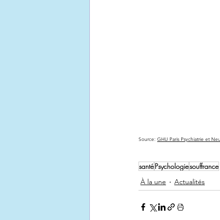
Source: 
GHU Paris Psychiatrie et Ne
santé
Psychologie
souffrance
À la une
Actualités