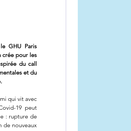
le GHU Paris 
 crée pour les 
pirée du call 
mentales et du 
.
i qui vit avec 
ovid-19 peut 
e : rupture de 
on de nouveaux 