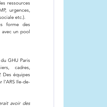
es ressources 
P, urgences, 
ociale etc.).
s forme des 
 avec un pool 
e du GHU Paris 
ers, cadres, 
. Des équipes 
r l’ARS Ile-de-
ait avoir des 