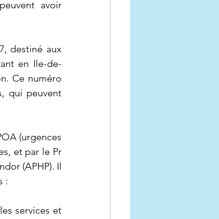
peuvent avoir 
, destiné aux 
ant en Ile-de-
on. Ce numéro 
, qui peuvent 
CPOA (urgences 
, et par le Pr 
dor (APHP). Il 
 :
les services et 