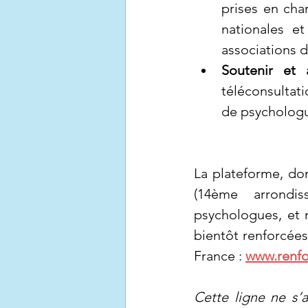
prises en cha
nationales e
associations d
Soutenir et
téléconsultat
de psycholog
La plateforme, don
(14ème arrondis
psychologues, et 
bientôt renforcées 
France : 
www.renfor
Cette ligne ne s’a